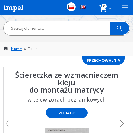
impel
0
Home
»
O nas
PRZECHOWALNIA
Ściereczka ze wzmacniaczem
kleju
do montażu matrycy
w telewizorach bezramkowych
ZOBACZ
Poprzedni
Następ