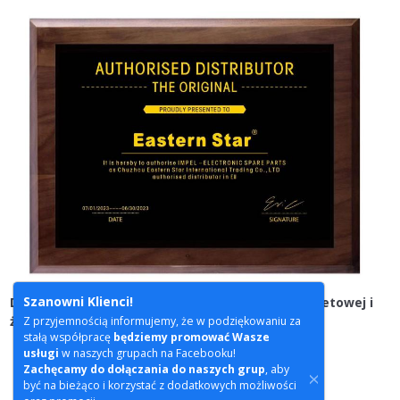
Szanowni Klienci!
Dziękujemy za odwiedzenie naszej strony internetowej i
życzymy udanych zakupów.
Z przyjemnością informujemy, że w podziękowaniu za
stałą współpracę
będziemy promować Wasze
usługi
w naszych grupach na Facebooku!
Zachęcamy do dołączania do naszych grup
, aby
być na bieżąco i korzystać z dodatkowych możliwości
WSTECZ